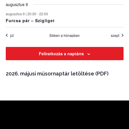
augusztus 9
augusztus 9 | 20:30
-
22:00
Furcsa pár – Szigliget
júl
Ebben a hónapban
szept
Feliratkozás a naptárra
2026. májusi műsornaptár letöltése (PDF)