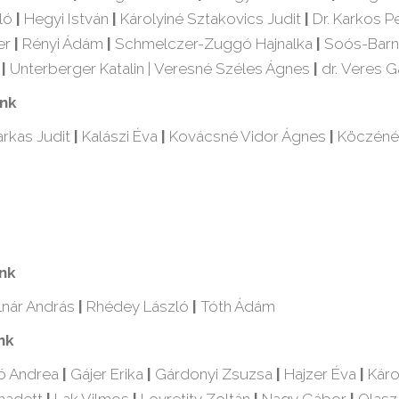
zló
|
Hegyi István
|
Károlyiné Sztakovics Judit
|
Dr. Karkos P
er
|
Rényi Ádám
|
Schmelczer-Zuggó Hajnalka
|
Soós-Barn
a
|
Unterberger Katalin | Veresné Széles Ágnes
|
dr. Veres 
ink
rkas Judit
|
Kalászi Éva
|
Kovácsné Vidor Ágnes
|
Köczéné
ink
nár András
|
Rhédey László
|
Tóth Ádám
nk
ó Andrea
|
Gájer Erika
|
Gárdonyi Zsuzsa
|
Hajzer Éva
|
Káro