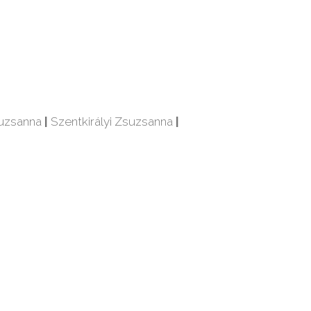
suzsanna
|
Szentkirályi Zsuzsanna
|