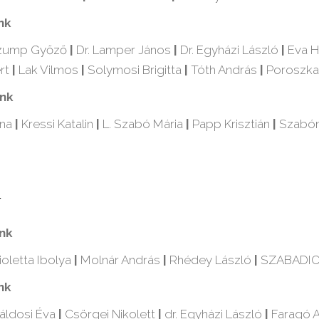
nk
zump Győző
|
Dr. Lamper János
|
Dr. Egyházi László
|
Eva H
rt
|
Lak Vilmos
|
Solymosi Brigitta
|
Tóth András
|
Poroszka
ink
nna
|
Kressi Katalin
|
L. Szabó Mária
|
Papp Krisztián
|
Szabón
d
ink
ioletta Ibolya
|
Molnár András
|
Rhédey László
|
SZABADICS 
nk
áldosi Éva
|
Csörgei Nikolett
|
dr. Egyházi László
|
Faragó 