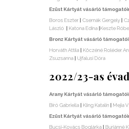
Ezüst Kártyát vásárló támogatói
Boros Eszter
|
Csernák Gergely
|
C
László
|
Katona Edina
|
Keszte Róbe
Bronz Kártyát vásárló támogató
Horváth Attila
|
Köczéné Roléder A
Zsuzsanna
|
Ujfalusi Dóra
2022/23-as éva
Arany Kártyát vásárló támogató
Bíró Gabriella
|
Kling Katalin
|
Mejia V
Ezüst Kártyát vásárló támogatói
Bucsi-Kovács Boglárka
|
Buriánné K