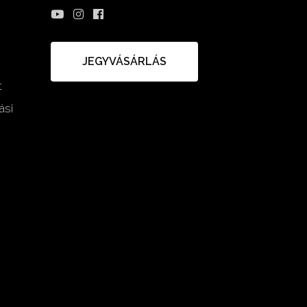
JEGYVÁSÁRLÁS
t
ási