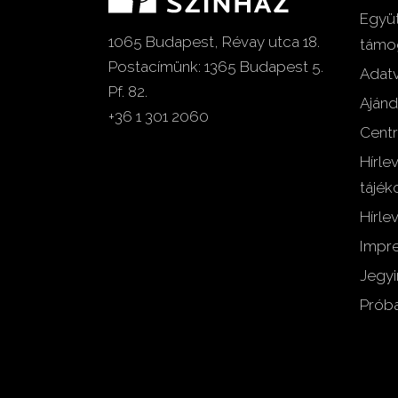
Együt
1065 Budapest, Révay utca 18.
támo
Postacímünk: 1365 Budapest 5.
Adat
Pf. 82.
Ajánd
+36 1 301 2060
Centr
Hírle
tájék
Hírlev
Impr
Jegyi
Próba