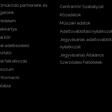
tműködő partnereink és
Centrál Kör Szabályzat
gatóink
Közadatok
védelem
Műszaki adatok
ékkártya
Adattovábbítási nyilatkoza
ál Kör
Jegyvásárlás adattovábbít
vél adatkezelési
nyilatkozat
oztató
Jegyvásárlás Általános
él feliratkozás
Szerződési Feltételek
esszum
nformáció
tábla