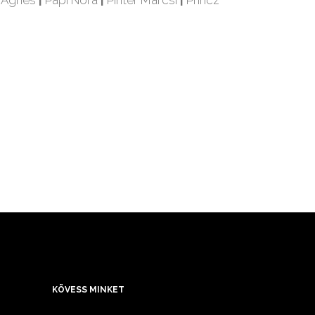
 Ágnes
|
Papi Nóra
|
Pintér Marcsi
|
Princz
KÖVESS MINKET