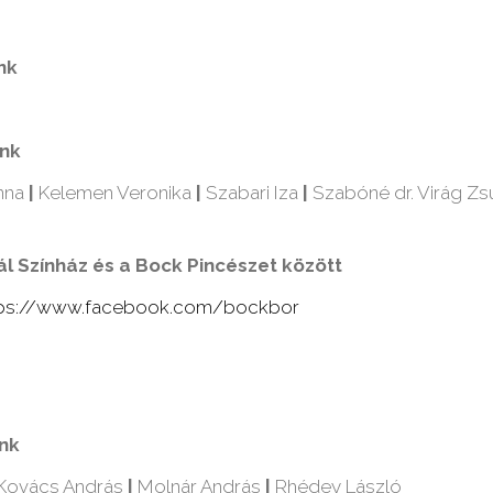
nk
ink
nna
|
Kelemen Veronika
|
Szabari Iza
|
Szabóné dr. Virág Z
l Színház és a Bock Pincészet között
ps://www.facebook.
com/bockbor
d
ink
Kovács András
|
Molnár András
|
Rhédey László