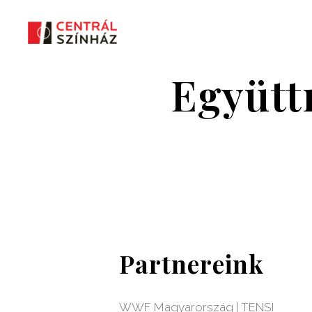
Együtt
Partnereink
WWF Magyarország | TENSI