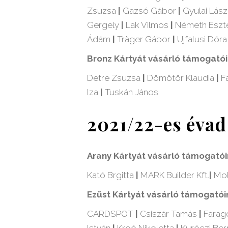
Zsuzsa
|
Gazsó Gábor
|
Gyulai Lás
Gergely
|
Lak Vilmos
|
Németh Eszt
Ádám
|
Träger Gábor
|
Ujfalusi Dór
Bronz Kártyát vásárló támogató
Detre Zsuzsa
|
Dömötör Klaudia
|
Fa
Iza
|
Tuskán János
2021/22-es évad
Arany Kártyát vásárló támogató
Kató Brgitta
|
MARK Builder Kft.
|
Mol
Ezüst Kártyát vásárló támogatói
CARDSPOT
|
Csiszár Tamás
|
Farag