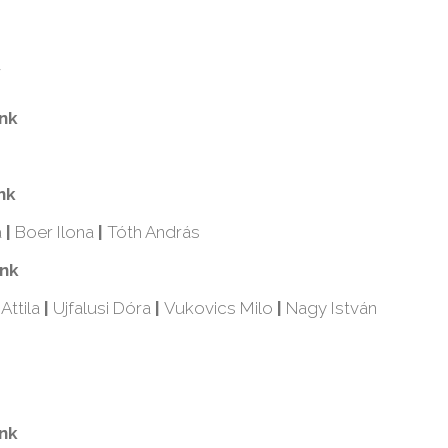
d
ink
nk
a
|
Boer Ilona
|
Tóth András
ink
Attila
|
Ujfalusi Dóra
|
Vukovics Milo
|
Nagy István
d
ink