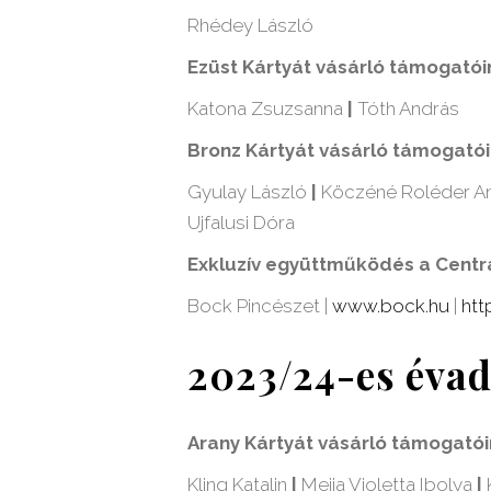
Rhédey László
Ezüst Kártyát vásárló támogatói
Katona Zsuzsanna
|
Tóth András
Bronz Kártyát vásárló támogató
Gyulay László
|
Köczéné Roléder A
Ujfalusi Dóra
Exkluzív együttműködés a Centrá
Bock Pincészet |
www.bock.hu
|
htt
2023/24-es éva
Arany Kártyát vásárló támogató
Kling Katalin
|
Mejia Violetta Ibolya
|