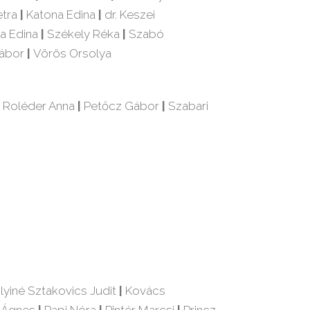
etra
|
Katona Edina
|
dr. Keszei
a Edina
|
Székely Réka
|
Szabó
Gábor
|
Vörös Orsolya
 Roléder Anna
|
Petőcz Gábor
|
Szabari
lyiné Sztakovics Judit
|
Kovács