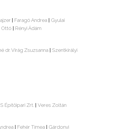
ajzer
|
Faragó Andrea
|
Gyulai
 Ottó
|
Rényi Ádám
é dr. Virág Zsuzsanna
|
Szentkirályi
Építőipari Zrt.
|
Veres Zoltán
Andrea
|
Fehér Tímea
|
Gárdonyi