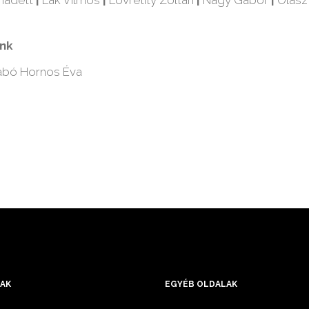
nadett
|
Lak Vilmos
|
Lovretity Zoltán
|
Nagy Gábor
|
Olasz
ink
abó Hornos Éva
AK
EGYÉB OLDALAK