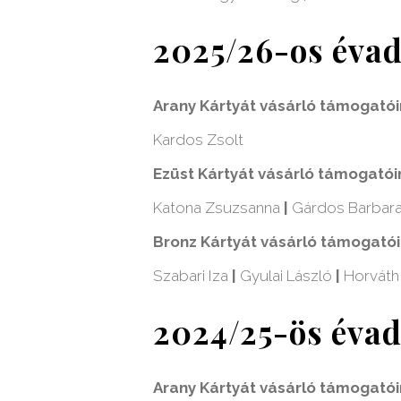
2025/26-os éva
Arany Kártyát vásárló támogató
Kardos Zsolt
Ezüst Kártyát vásárló támogatói
Katona Zsuzsanna
|
Gárdos Barbar
Bronz Kártyát vásárló támogató
Szabari Iza
|
Gyulai László
|
Horváth 
2024/25-ös éva
Arany Kártyát vásárló támogató