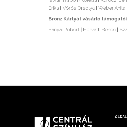
István
|
Kroó Nikoletta
|
Kuróczi Ber
Erika
|
Vörös Orsolya
|
Wéber Anita
Bronz Kártyát vásárló támogató
Bányai Róbert
|
Horváth Bence
|
Sz
OLDAL