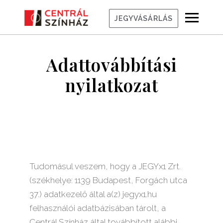
JEGYVÁSÁRLÁS
Adattovábbítási
nyilatkozat
Tudomásul veszem, hogy a JEGYx1 Zrt.
(székhelye: 1139 Budapest, Forgách utca
37.) adatkezelő által a(z) jegyx1.hu
felhasználói adatbázisában tárolt, a
Centrál Színház által továbbított alábbi