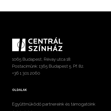
1065 Budapest, Révay utca 18.
Postacímünk: 1365 Budapest 5. Pf. 82.
+36 1 301 2060
OLDALAK
Együttműködő partnereink és támogatóink