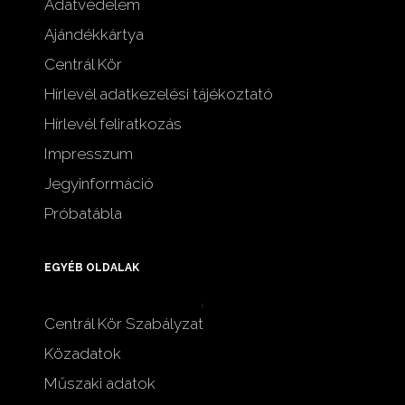
Adatvédelem
Ajándékkártya
Centrál Kör
Hírlevél adatkezelési tájékoztató
Hírlevél feliratkozás
Impresszum
Jegyinformáció
Próbatábla
EGYÉB OLDALAK
Centrál Kör Szabályzat
Közadatok
Műszaki adatok