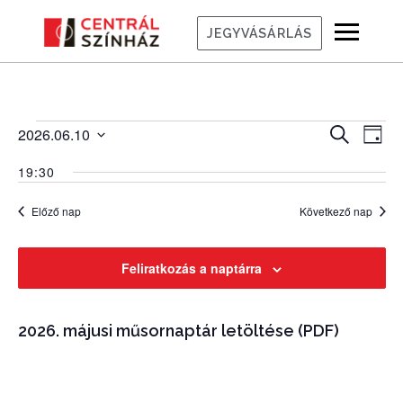
JEGYVÁSÁRLÁS
Események
Es
Esem
2026.06.10
Keresett
Nap
kifejezés
Dátum
for
né
kere
19:30
kiválasztása.
2026,
na
és
Előző nap
Következő nap
június
néze
10
Feliratkozás a naptárra
válas
2026. májusi műsornaptár letöltése (PDF)