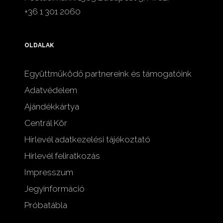
+36 1 301 2060
OLDALAK
Együttműködő partnereink és támogatóink
Adatvédelem
Ajándékkártya
Centrál Kör
Hírlevél adatkezelési tájékoztató
Hírlevél feliratkozás
Impresszum
Jegyinformáció
Próbatábla