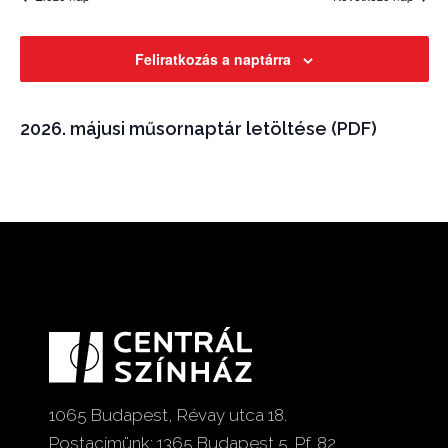
Feliratkozás a naptárra
2026. májusi műsornaptár letöltése (PDF)
1065 Budapest, Révay utca 18.
Postacímünk: 1365 Budapest 5. Pf. 82.