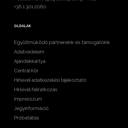
+36 1 301 2060
OLDALAK
Együttműködő partnereink és támogatóink
Adatvédelem
Ajándékkártya
Centrál Kör
Hírlevél adatkezelési tájékoztató
Hírlevél feliratkozás
Impresszum
Jegyinformáció
Próbatábla