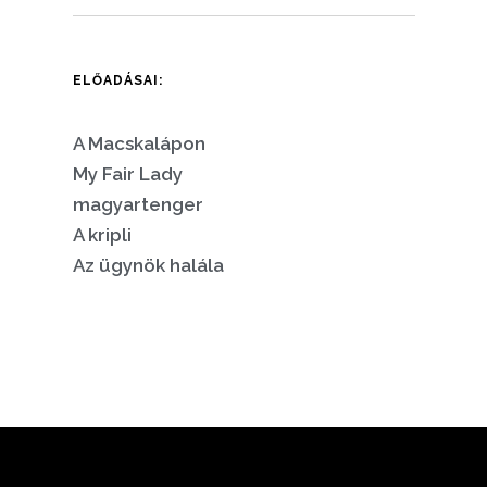
ELŐADÁSAI:
A Macskalápon
My Fair Lady
magyartenger
A kripli
Az ügynök halála