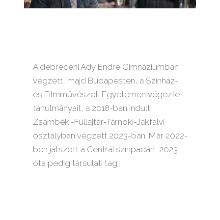
A debreceni Ady Endre Gimnáziumban
végzett, majd Budapesten, a Színház-
és Filmművészeti Egyetemen végezte
tanulmányait, a 2018-ban indult
Zsámbéki-Fullajtár-Tárnoki-Jákfalvi
osztályban végzett 2023-ban. Már 2022-
ben játszott a Centrál színpadán, 2023
óta pedig társulati tag.