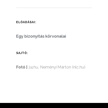
ELŐADÁSAI:
Egy bizonyítás körvonalai
SAJTÓ:
Fotó |
24.hu, Neményi Márton (nlc.hu)