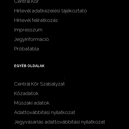
Centrál Kör
Hírlevél adatkezelési tájékoztató
Hírlevél feliratkozás
Impresszum
Jegyinformáció
Próbatábla
EGYÉB OLDALAK
Centrál Kör Szabályzat
Közadatok
Műszaki adatok
Adattovábbítási nyilatkozat
Jegyvásárlás adattovábbítási nyilatkozat