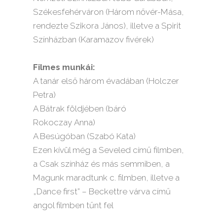
Székesfehérváron (Három nővér-Mása,
rendezte Szikora János), illetve a Spirit
Színházban (Karamazov fivérek)
Filmes munkái:
A tanár első három évadában (Holczer
Petra)
A Bátrak földjében (báró
Rokoczay Anna)
A Besúgóban (Szabó Kata)
Ezen kívül még a Seveled című filmben,
a Csak színház és más semmiben, a
Magunk maradtunk c. filmben, illetve a
„Dance first” – Beckettre várva című
angol filmben tűnt fel