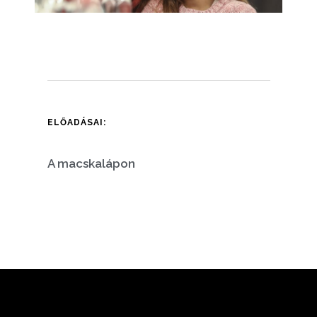
ELŐADÁSAI:
A macskalápon