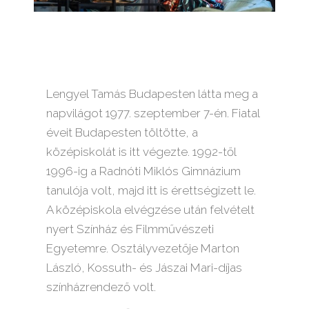
Lengyel Tamás Budapesten látta meg a
napvilágot 1977. szeptember 7-én. Fiatal
éveit Budapesten töltötte, a
középiskolát is itt végezte. 1992-től
1996-ig a Radnóti Miklós Gimnázium
tanulója volt, majd itt is érettségizett le.
A középiskola elvégzése után felvételt
nyert Színház és Filmművészeti
Egyetemre. Osztályvezetője Marton
László, Kossuth- és Jászai Mari-díjas
színházrendező volt.