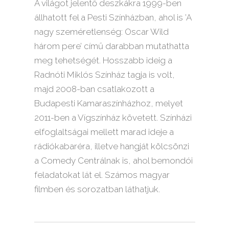
A világot jelentő deszkákra 1999-ben
állhatott fel a Pesti Színházban, ahol is ’A
nagy szeméretlenség: Oscar Wild
három pere’ című darabban mutathatta
meg tehetségét. Hosszabb ideig a
Radnóti Miklós Színház tagja is volt,
majd 2008-ban csatlakozott a
Budapesti Kamaraszínházhoz, melyet
2011-ben a Vígszínház követett. Színházi
elfoglaltságai mellett marad ideje a
rádiókabaréra, illetve hangját kölcsönzi
a Comedy Centrálnak is, ahol bemondói
feladatokat lát el. Számos magyar
filmben és sorozatban láthatjuk.