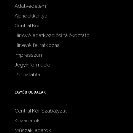
Adatvédelem
Ajándékkártya
Centrál Kör
Hírlevél adatkezelési tájékoztató
Hírlevél feliratkozás
Impresszum
Jegyinformáció
Próbatábla
EGYÉB OLDALAK
Centrál Kör Szabályzat
Közadatok
Műszaki adatok