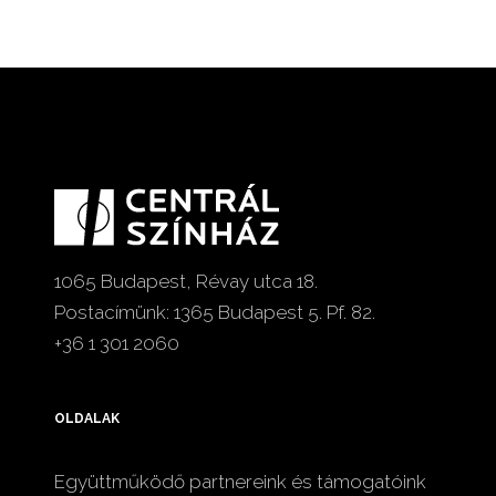
1065 Budapest, Révay utca 18.
Postacímünk: 1365 Budapest 5. Pf. 82.
+36 1 301 2060
OLDALAK
Együttműködő partnereink és támogatóink