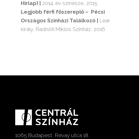
Hírlap) |
2014. év színésze, 2015
Legjobb férfi főszereplő –
Pécsi
Országos Színházi Találkozó |
Lear
király, Radnóti Miklós Színház, 2016
1065 Budapest, Révay utca 18.