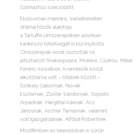
Színházhoz szerződött.
Elsősorban markáns, kérlelhetetlen
drámai hősök alakítója,
a
Tartuffe
címszerepében azonban
karikírozó tehetségét is bizonyította.
Címszerepek sorát osztották rá,
játszhatott
Shakespeare
,
Moliére
,
Csehov
,
Miller
Ferenc
műveiben. A rendezők közül
alkotótársa volt – többek között –
Székely Gábornak,
Novák
Eszternek
,
Zsótér Sándornak
,
Sopsits
Árpádnak
,
Hargittai Ivánnak
,
Ács
Jánosnak
,
Ascher Tamásnak
, valamint
volt igazgatójának,
Alföldi Róbertnek
.
Mozifilmben és televízióban is sűrűn