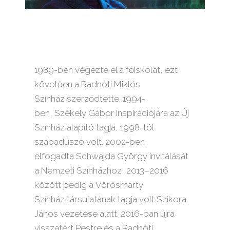
1989-ben végezte el a főiskolát
, ezt
követően a
Radnóti Miklós
Színház
szerződtette. 1994-
ben,
Székely Gábor
inspirációjára az
Új
Színház
alapító tagja, 1998-tól
szabadúszó volt. 2002-ben
elfogadta
Schwajda György
invitálását
a
Nemzeti Színházhoz
, 2013–2016
között pedig a
Vörösmarty
Színház
társulatának tagja volt
Szikora
János
vezetése alatt. 2016-ban újra
visszatért Pestre és a Radnóti