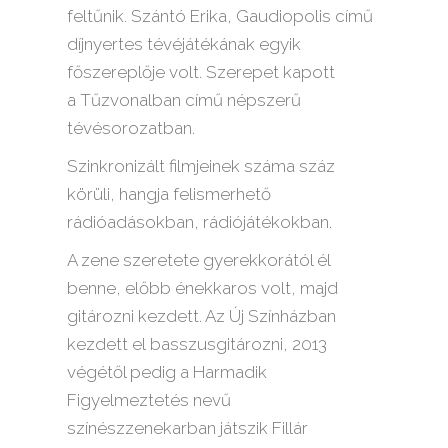
feltűnik.
Szántó Erika
,
Gaudiopolis
című
díjnyertes tévéjátékának egyik
főszereplője volt. Szerepet kapott
a
Tűzvonalban
című népszerű
tévésorozatban.
Szinkronizált filmjeinek száma száz
körüli, hangja felismerhető
rádióadásokban, rádiójátékokban.
A zene szeretete gyerekkorától él
benne, előbb énekkaros volt, majd
gitározni kezdett. Az Új Színházban
kezdett el
basszusgitározni, 2013
végétől pedig a
Harmadik
Figyelmeztetés
nevű
színészzenekarban játszik
Fillár