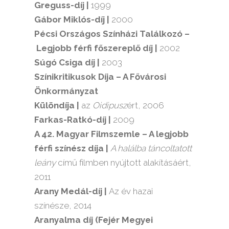
Greguss-díj |
1999
Gábor Miklós-díj |
2000
Pécsi Országos Színházi Találkozó –
Legjobb férfi főszereplő díj |
2002
Súgó Csiga díj |
2003
Színikritikusok Díja – A Fővárosi
Önkormányzat
Különdíja |
az
Oidipusz
ért, 2006
Farkas-Ratkó-díj |
2009
A 42. Magyar Filmszemle – A legjobb
férfi színész díja |
A halálba táncoltatott
leány
című filmben nyújtott alakításáért,
2011
Arany Medál-díj |
Az év hazai
színésze, 2014
Aranyalma díj (Fejér Megyei