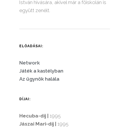
István
hívására, akivel már a főiskolán is
együtt zenélt.
ELŐADÁSAI:
Network
Játék a kastélyban
Az ügynök halála
DÍJAI:
Hecuba-díj |
1995
Jászai Mari-díj |
1995