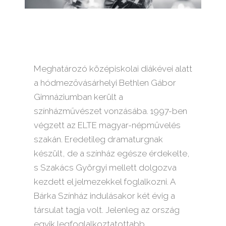
Meghatározó középiskolai diákévei alatt
a hódmezővásárhelyi Bethlen Gábor
Gimnáziumban került a
színházművészet vonzásába. 1997-ben
végzett az ELTE magyar-népművelés
szakán. Eredetileg dramaturgnak
készült, de a színház egésze érdekelte,
s Szakács Györgyi mellett dolgozva
kezdett el jelmezekkel foglalkozni. A
Bárka Színház indulásakor két évig a
társulat tagja volt. Jelenleg az ország
egyik legfoglalkoztatottabb