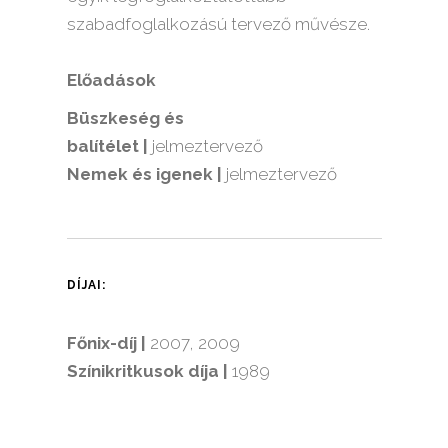
szabadfoglalkozású tervező művésze.
Előadások
Büszkeség és
balítélet |
jelmeztervező
Nemek és igenek |
jelmeztervező
DÍJAI:
Főnix-dí­j |
2007, 2009
Szí­nikritkusok dí­ja |
1989