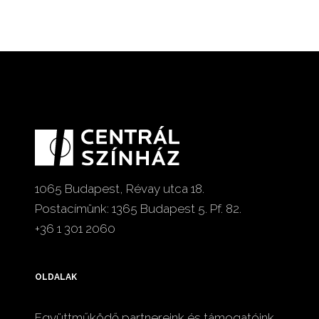
1065 Budapest, Révay utca 18.
Postacímünk: 1365 Budapest 5. Pf. 82.
+36 1 301 2060
OLDALAK
Együttműködő partnereink és támogatóink