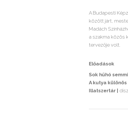
A Budapesti Képz
között járt, mest
Madách Színházho
a szakma közös ki
tervezője volt.
Előadások
Sok hűhó semmié
A kutya különös
Illatszertár |
dísz