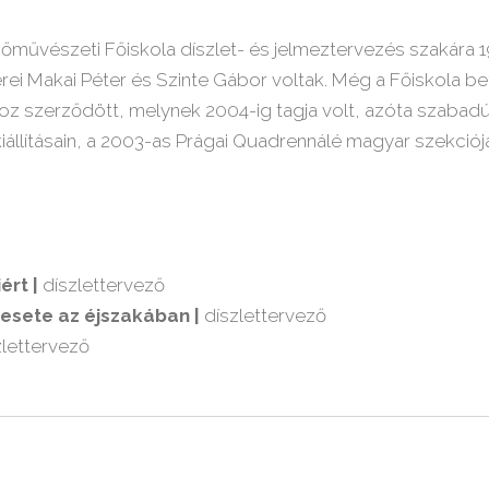
őművészeti Főiskola díszlet- és jelmeztervezés szakára 
erei Makai Péter és Szinte Gábor voltak. Még a Főiskola be
z szerződött, melynek 2004-ig tagja volt, azóta szabad
állításain, a 2003-as Prágai Quadrennálé magyar szekciój
rt |
díszlettervező
 esete az éjszakában |
díszlettervező
lettervező