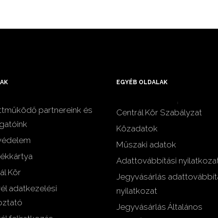
AK
EGYÉB OLDALAK
tműködő partnereink és
Centrál Kör Szabályzat
gatóink
Közadatok
védelem
Műszaki adatok
ékkártya
Adattovábbítási nyilatkoza
ál Kör
Jegyvásárlás adattovábbít
vél adatkezelési
nyilatkozat
oztató
Jegyvásárlás Általános