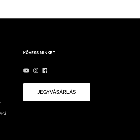
KÖVESS MINKET
JEGYVÁSÁRLÁS
t
ási