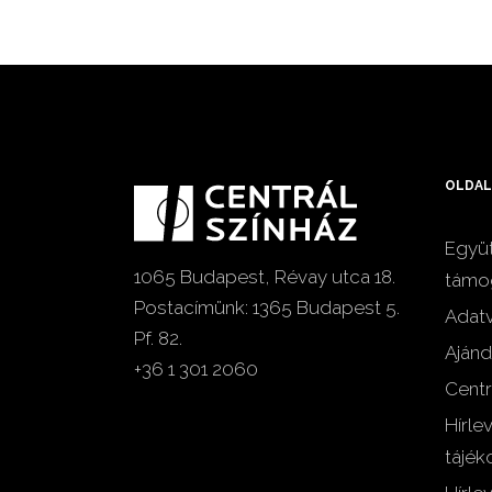
OLDAL
Együt
1065 Budapest, Révay utca 18.
támo
Postacímünk: 1365 Budapest 5.
Adat
Pf. 82.
Ajánd
+36 1 301 2060
Centr
Hírle
tájék