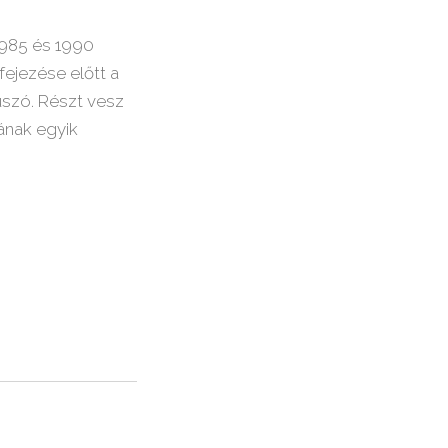
1985 és 1990
fejezése előtt a
úszó. Részt vesz
ának egyik