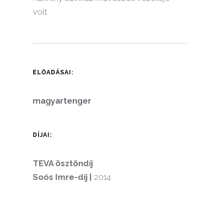
volt.
ELŐADÁSAI:
magyartenger
DÍJAI:
TEVA ösztöndíj
Soós Imre-díj |
2014