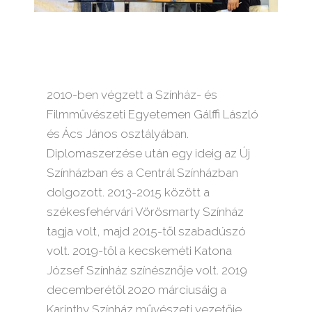
2010-ben végzett a Színház- és
Filmművészeti Egyetemen Gálffi László
és Ács János osztályában.
Diplomaszerzése után egy ideig az Új
Színházban és a Centrál Színházban
dolgozott. 2013-2015 között a
székesfehérvári Vörösmarty Színház
tagja volt, majd 2015-től szabadúszó
volt. 2019-től a kecskeméti Katona
József Színház színésznője volt. 2019
decemberétől 2020 márciusáig a
Karinthy Színház művészeti vezetője