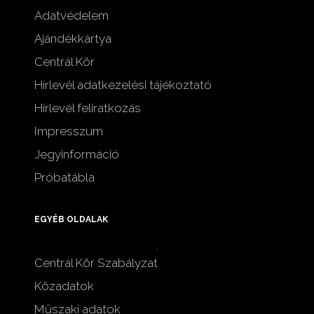
Adatvédelem
Ajándékkártya
Centrál Kör
Hírlevél adatkezelési tájékoztató
Hírlevél feliratkozás
Impresszum
Jegyinformáció
Próbatábla
EGYÉB OLDALAK
Centrál Kör Szabályzat
Közadatok
Műszaki adatok