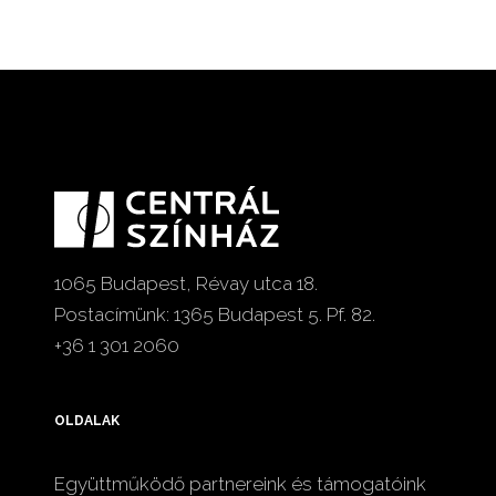
1065 Budapest, Révay utca 18.
Postacímünk: 1365 Budapest 5. Pf. 82.
+36 1 301 2060
OLDALAK
Együttműködő partnereink és támogatóink