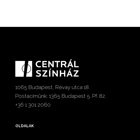
1065 Budapest, Révay utca 18.
Postacímünk: 1365 Budapest 5. Pf. 82.
+36 1 301 2060
OLDALAK