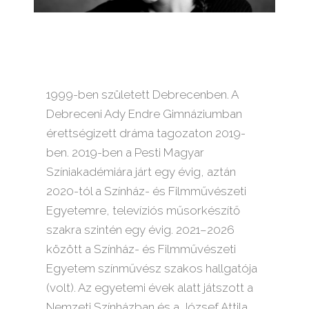
1999-ben született Debrecenben. A
Debreceni Ady Endre Gimnáziumban
érettségizett dráma tagozaton 2019-
ben. 2019-ben a Pesti Magyar
Színiakadémiára járt egy évig, aztán
2020-tól a Színház- és Filmművészeti
Egyetemre, televíziós műsorkészítő
szakra szintén egy évig. 2021–2026
között a Színház- és Filmművészeti
Egyetem színművész szakos hallgatója
(volt). Az egyetemi évek alatt játszott a
Nemzeti Színházban és a József Attila