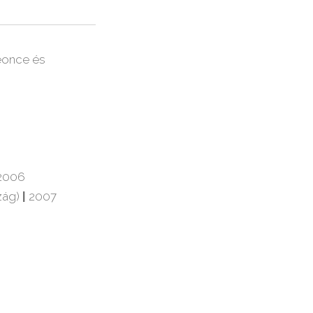
eonce és
2006
zág)
|
2007