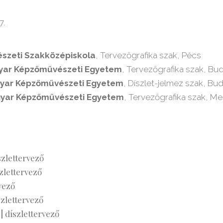
7.
szeti Szakköz
épiskola
, T
ervezőgrafika szak, Pécs
ar Képzőművészeti Egyetem
, Tervezőgrafika szak, Bu
yar Képzőművészeti Egyetem
, Díszlet-jelmez szak, Bu
yar Kép
zőművészeti Egyetem
, Tervezőgrafika szak, M
szlettervező
zlettervező
vező
szlettervező
 |
díszlettervező