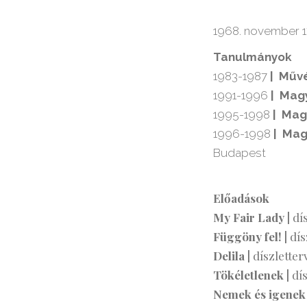
1968. november 1
Tanulmányok
1983-1987
|
Művé
1991-1996
|
Magy
1995-1998
| Mag
1996-1998
|
Mag
Budapest
Előadások
My Fair Lady |
dí
Függöny fel! |
dís
Delila |
díszletter
Tökéletlenek |
dí
Nemek és igenek