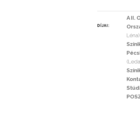
A II.
DÍJAI:
Orszá
Léna)
Színi
Pécs
(Leda
Színi
Konta
Stúdi
POSZ