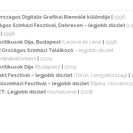
 Országos Digitális Grafikai Biennálé különdíja |
1996
gos Színházi Fesztivál, Debrecen – legjobb díszlet
(L
|
1996
kritikusok Díja, Budapest
(Leonce és Léna)
|
1996
i Országos Színházi Találkozó
– legjobb díszlet
rálnakeltűntem)
|
2005
kritikusok Díja
(Budapest)
|
2005
kt Fesztivál – legjobb díszlet
(Torun, Lengyelország)
|
ószínházi Fesztivál – legjobb díszlet
(Rijeka, Horvátors
T: Legjobb díszlet
(Asztalizene)
|
2008