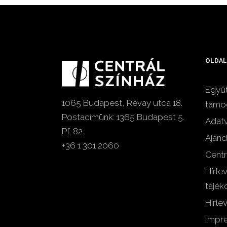
OLDAL
Együt
1065 Budapest, Révay utca 18.
támo
Postacímünk: 1365 Budapest 5.
Adat
Pf. 82.
Ajánd
+36 1 301 2060
Centr
Hírle
tájék
Hírlev
Impr