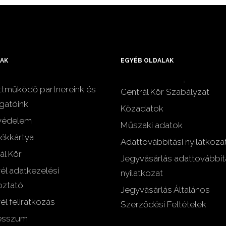
AK
EGYÉB OLDALAK
tműködő partnereink és
Centrál Kör Szabályzat
gatóink
Közadatok
védelem
Műszaki adatok
ékkártya
Adattovábbítási nyilatkoza
ál Kör
Jegyvásárlás adattovábbít
vél adatkezelési
nyilatkozat
oztató
Jegyvásárlás Általános
él feliratkozás
Szerződési Feltételek
esszum