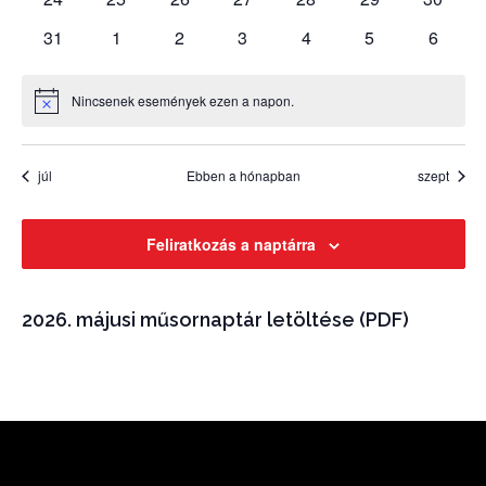
események
események
események
események
események
események
esemén
0
0
0
0
0
0
0
31
1
2
3
4
5
6
események
események
események
események
események
események
esemé
Nincsenek események ezen a napon.
Notice
júl
Ebben a hónapban
szept
Feliratkozás a naptárra
2026. májusi műsornaptár letöltése (PDF)