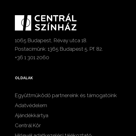
1065 Budapest, Révay utca 18.
Postacímünk: 1365 Budapest 5. Pf. 82.
+36 1 301 2060
OLDALAK
Együttműködő partnereink és támogatóink
Adatvédelem
Ajándékkártya
Centrál Kör
Hírlevél adatkezelési tájékoztató