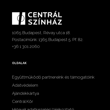
1065 Budapest, Révay utca 18.
Postacímünk: 1365 Budapest 5. Pf. 82.
+36 1 301 2060
OLDALAK
Együttműködő partnereink és támogatóink
Adatvédelem
Ajándékkártya
Centrál Kör
Hírlevél adatkezelési tájékoztató