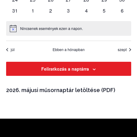
események
események
események
események
események
események
esemén
0
0
0
0
0
0
0
31
1
2
3
4
5
6
események
események
események
események
események
események
esemé
Nincsenek események ezen a napon.
Notice
júl
Ebben a hónapban
szept
Feliratkozás a naptárra
2026. májusi műsornaptár letöltése (PDF)