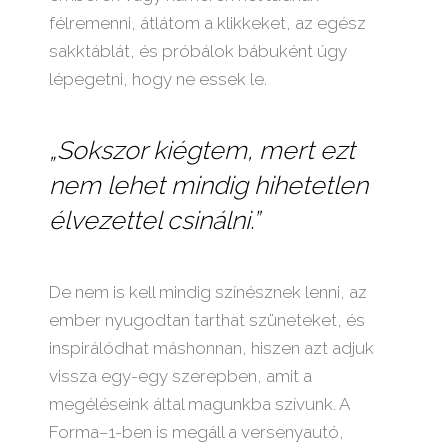
félremenni, átlátom a klikkeket, az egész
sakktáblát, és próbálok bábuként úgy
lépegetni, hogy ne essek le.
„Sokszor kiégtem, mert ezt
nem lehet mindig hihetetlen
élvezettel csinálni.”
De nem is kell mindig színésznek lenni, az
ember nyugodtan tarthat szüneteket, és
inspirálódhat máshonnan, hiszen azt adjuk
vissza egy-egy szerepben, amit a
megéléseink által magunkba szívunk. A
Forma–1-ben is megáll a versenyautó,