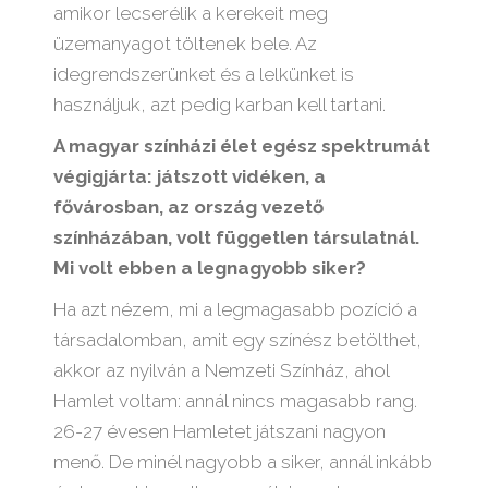
amikor lecserélik a kerekeit meg
üzemanyagot töltenek bele. Az
idegrendszerünket és a lelkünket is
használjuk, azt pedig karban kell tartani.
A magyar színházi élet egész spektrumát
végigjárta: játszott vidéken, a
fővárosban, az ország vezető
színházában, volt független társulatnál.
Mi volt ebben a legnagyobb siker?
Ha azt nézem, mi a legmagasabb pozíció a
társadalomban, amit egy színész betölthet,
akkor az nyilván a Nemzeti Színház, ahol
Hamlet voltam: annál nincs magasabb rang.
26-27 évesen Hamletet játszani nagyon
menő. De minél nagyobb a siker, annál inkább