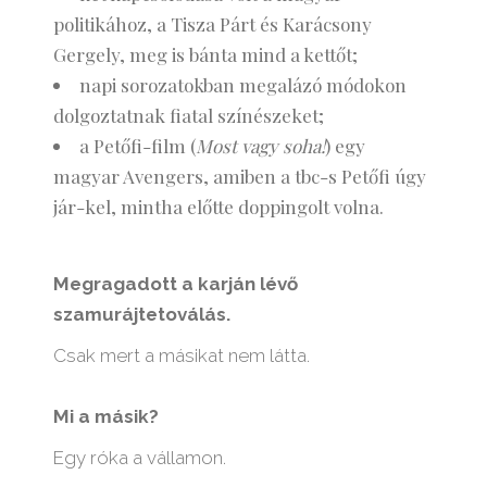
politikához, a Tisza Párt és Karácsony
Gergely, meg is bánta mind a kettőt;
napi sorozatokban megalázó módokon
dolgoztatnak fiatal színészeket;
a Petőfi-film (
Most vagy soha!
) egy
magyar Avengers, amiben a tbc-s Petőfi úgy
jár-kel, mintha előtte doppingolt volna.
Megragadott a karján lévő
szamurájtetoválás.
Csak mert a másikat nem látta.
Mi a másik?
Egy róka a vállamon.