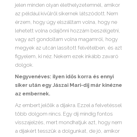
jelen minden olyan élethelyzetemnél, amikor
az például kívülről sikernek látszódott. Nem
érzem, hogy úgy elszálltam volna, hogy ne
lehetett volna odajönni hozzám beszélgetni,
vagy azt gondoltam volna magamról, hogy
megyek az utcán lassított felvételben, és azt
figyelem, ki néz. Nekem ezek inkább zavaró
dolgok.
Negyvenéves: ilyen idős korra és ennyi
siker után egy Jászai Mari-díj már kinézne
az embernek.
Az embert jelölik a díjakra. Ezzel a felvetéssel
több dolgom nincs. Egy díj mindig fontos
visszajelzés, mert mondhatjuk azt, hogy nem
a díjakért tesszük a dolgunkat, de jó, amikor