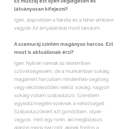
És muszáj ezt ilyen véglegesen és
látványosan kifejezni?
Igen, alapvetően a fekete és a fehér embere
vagyok. Az árnyalatokat most tanulom.
A szamuráj szintén magányos harcos. Ezt
most is aktuálisnak érzi?
Igen. Nyilván vannak az életemben
szövetségeseim, de a munkámban sokáig
magamért harcoltam mindenféle segítség
vagy elköteleződés nélkül: sokáig, nagyon
sokáig voltam szabadúszó. Szeretem
egyedül megélni ezeknek a nehézségeit.
Szabadúszóként azt gondoltam, olyan
vagyok, mint egy ronin, aki megbízásos
alapon megy harcolni, akinek fontos a