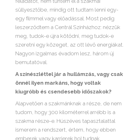
feladatot, nem tűntem el a szakmai
süllyesztőbe, mindig ott tudtam lenni egy-
egy filmmel vagy előadással. Most pedig
leszerződtem a Centrál Színházhoz: nézzük
meg, tudok-e újra kötődni, meg tudok-e
szeretni egy közeget, az ott lévő energiákat.
Nagyon izgalmas évadom lesz, három új
bemutatóval.
A színészléttel jár a hullámzás, vagy csak
önnél ilyen markáns, hogy voltak
kiugróbb és csendesebb időszakok?
Alapvetően a szakmánknak a része, de nem
tudom, hogy 300 kilométerrel arrébb is a
szakma része-e. Húszéves tapasztalattal
ismerem a rendszert, értem, hogy ebben
emberek vagy karrierek hol tudnak