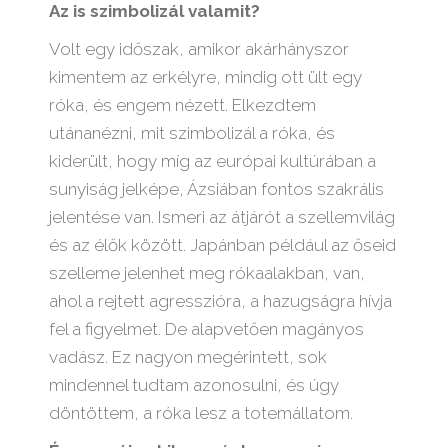
Az is szimbolizál valamit?
Volt egy időszak, amikor akárhányszor
kimentem az erkélyre, mindig ott ült egy
róka, és engem nézett. Elkezdtem
utánanézni, mit szimbolizál a róka, és
kiderült, hogy míg az európai kultúrában a
sunyiság jelképe, Ázsiában fontos szakrális
jelentése van. Ismeri az átjárót a szellemvilág
és az élők között. Japánban például az őseid
szelleme jelenhet meg rókaalakban, van,
ahol a rejtett agresszióra, a hazugságra hívja
fel a figyelmet. De alapvetően magányos
vadász. Ez nagyon megérintett, sok
mindennel tudtam azonosulni, és úgy
döntöttem, a róka lesz a totemállatom.