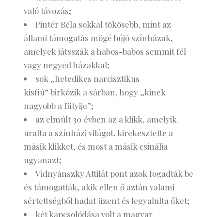
való távozás;
Pintér Béla sokkal tökösebb, mint az
állami támogatás mögé bújó színházak,
amelyek játsszák a habos-babos semmit fél
vagy negyed házakkal;
sok „hetedikes narcisztikus
kisfiú” birkózik a sárban, hogy „kinek
nagyobb a fütyije”;
az elmúlt 30 évben az a klikk, amelyik
uralta a színházi világot, kirekesztette a
másik klikket, és most a másik csinálja
ugyanazt;
Vidnyánszky Attilát pont azok fogadták be
és támogatták, akik ellen ő aztán valami
sértettségből hadat üzent és legyalulta őket;
két kapcsolódása volt a magyar