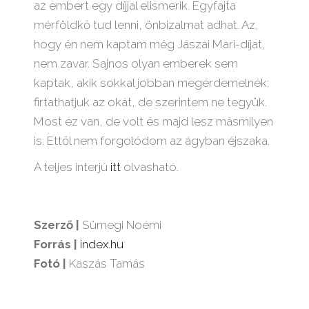
az embert egy díjjal elismerik. Egyfajta
mérföldkő tud lenni, önbizalmat adhat. Az,
hogy én nem kaptam még Jászai Mari-díjat,
nem zavar. Sajnos olyan emberek sem
kaptak, akik sokkal jobban megérdemelnék:
firtathatjuk az okát, de szerintem ne tegyük.
Most ez van, de volt és majd lesz másmilyen
is. Ettől nem forgolódom az ágyban éjszaka.
A teljes interjú
itt
olvasható.
Szerző |
Sümegi Noémi
Forrás |
index.hu
Fotó |
Kaszás Tamás