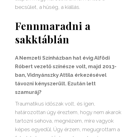
becsület, a hűség, a kiállás.
Fennmaradni a
sakktáblán
A Nemzeti Színházban hat évig Alfödi
Róbert vezető színésze volt, majd 2013-
ban, Vidnyánszky Attila érkezésével
távozni kényszerült. Ezután lett
szamuráj?
Traumatikus időszak volt, és igen,
határozottan úgy éreztem, hogy nem akarok
tartozni sehova, megnézem, mire vagyok
képes egyedül. Úgy érzem, megugrottam a