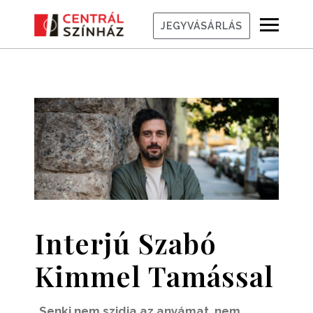
JEGYVÁSÁRLÁS
Interjú Szabó
Kimmel Tamással
„Senki nem szidja az anyámat, nem