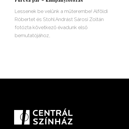
Lessenek be velünk a műterembe! Alföldi
Róbertet és Stohl Andrást Sárosi Zoltán
fotózta következő évadunk első
bemutatójához,