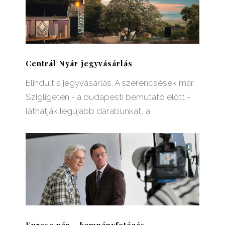
Centrál Nyár jegyvásárlás
Elindult a jegyvásárlás. A szerencsések már
Szigligeten - a budapesti bemutató előtt -
láthatják legújabb darabunkat, a
Furcsa pár – kampányfotózás