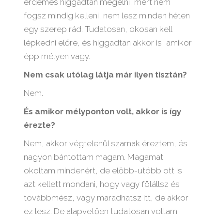
érdemes higgadtan megélni, mert nem
fogsz mindig kelleni, nem lesz minden héten
egy szerep rád. Tudatosan, okosan kell
lépkedni előre, és higgadtan akkor is, amikor
épp mélyen vagy.
Nem csak utólag látja már ilyen tisztán?
Nem.
És amikor mélyponton volt, akkor is így
érezte?
Nem, akkor végtelenül szarnak éreztem, és
nagyon bántottam magam. Magamat
okoltam mindenért, de előbb-utóbb ott is
azt kellett mondani, hogy vagy fölállsz és
továbbmész, vagy maradhatsz itt, de akkor
ez lesz. De alapvetően tudatosan voltam