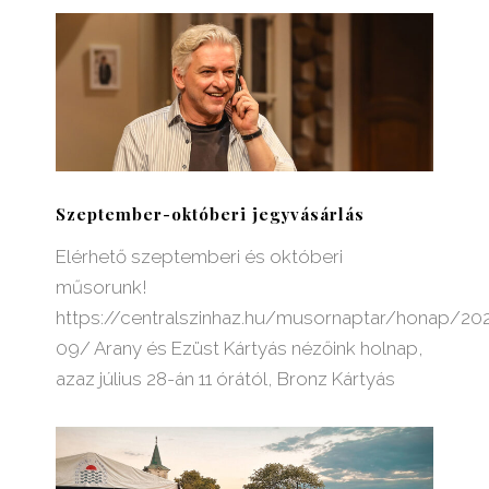
Szeptember-októberi jegyvásárlás
Elérhető szeptemberi és októberi
műsorunk!
https://centralszinhaz.hu/musornaptar/honap/20
09/ Arany és Ezüst Kártyás nézőink holnap,
azaz július 28-án 11 órától, Bronz Kártyás