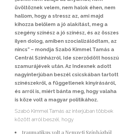
üvöltöznek velem, nem halok éhen, nem
hallom, hogy a stressz az, ami majd
kihozza belőlem a jó alakítást, meg a
szegény színész a jó színész, és az összes
ilyen dolog, amiben szocializálódtam, az
nincs” – mondja Szabó Kimmel Tamás a
Centrál Színházról. Ide szerződött hosszú
szamurájévek után. Az Indexnek adott
nagyinterjúban beszél csicskában tartott
színészekről, a függetlenek kinyírásáról,
és arról is, miért bánta meg, hogy valaha
is köze volt a magyar politikához.
Szabó Kimmel Tamás az interjúban többek
között arról beszél, hogy
traumatikus volt a Nemzeti Színházból