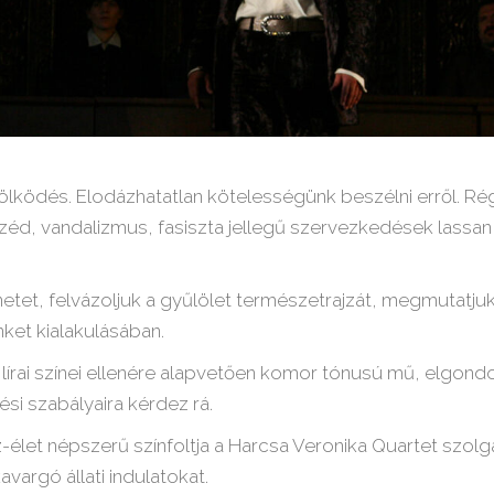
ölködés. Elodázhatatlan kötelességünk beszélni erről. Ré
zéd, vandalizmus, fasiszta jellegű szervezkedések lassa
tet, felvázoljuk a gyűlölet természetrajzát, megmutatjuk 
ket kialakulásában.
írai színei ellenére alapvetően komor tónusú mű, elgondol
si szabályaira kérdez rá.
-élet népszerű színfoltja a Harcsa Veronika Quartet szolgá
vargó állati indulatokat.