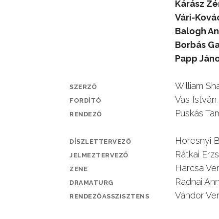
Kárász Zé
Vári-Kovác
Balogh An
Borbás Ga
Papp Jáno
William S
SZERZŐ
Vas István
FORDÍTÓ
Puskás Ta
RENDEZŐ
Horesnyi B
DÍSZLETTERVEZŐ
Rátkai Erz
JELMEZTERVEZŐ
Harcsa Ver
ZENE
Radnai An
DRAMATURG
Vándor Ver
RENDEZŐASSZISZTENS