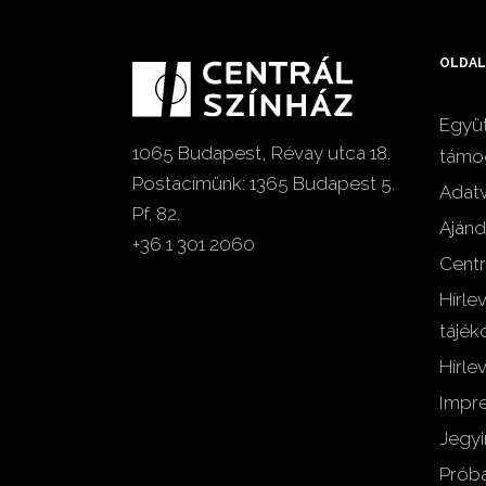
OLDAL
Együt
1065 Budapest, Révay utca 18.
támo
Postacímünk: 1365 Budapest 5.
Adat
Pf. 82.
Ajánd
+36 1 301 2060
Centr
Hírle
tájék
Hírlev
Impr
Jegyi
Próba