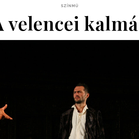
SZÍNMŰ
A velencei kalmá