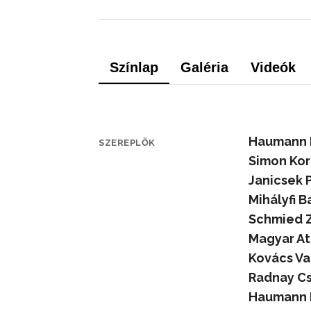
Színlap
Galéria
Videók
Haumann P
SZEREPLŐK
Simon Kor
Janicsek P
Mihályfi B
Schmied Z
Magyar Att
Kovács Va
Radnay Csi
Haumann P