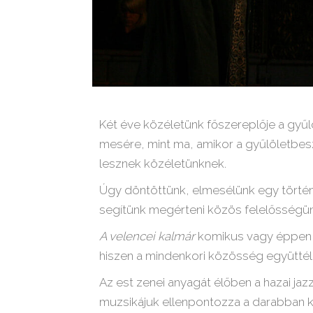
Két éve közéletünk főszereplője a gyűl
mesére, mint ma, amikor a gyűlöletbes
lesznek közéletünknek.
Úgy döntöttünk, elmesélünk egy történe
segítünk megérteni közös felelősségün
A velencei kalmár
komikus vagy éppen l
hiszen a mindenkori közösség együttélé
Az est zenei anyagát élőben a hazai jazz
muzsikájuk ellenpontozza a darabban ka