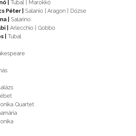
nó |
Tubal | Marokkó
s Péter |
Salanio | Aragon | Dózse
na |
Salarino
bi |
Arlecchio | Gobbo
s |
Tubal
hakespeare
más
alázs
sébet
onika Quartet
namária
onika