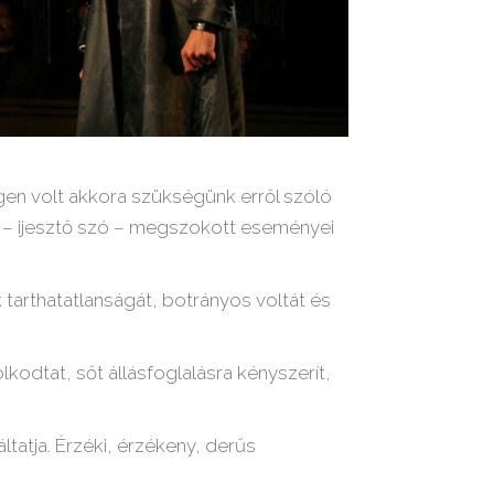
gen volt akkora szükségünk erről szóló
n – ijesztő szó – megszokott eseményei
tarthatatlanságát, botrányos voltát és
kodtat, sőt állásfoglalásra kényszerít,
ltatja. Érzéki, érzékeny, derűs