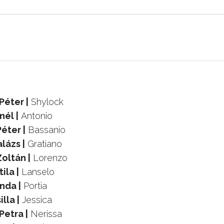
éter |
Shylock
nél |
Antonio
éter |
Bassanio
alázs |
Gratiano
oltán |
Lorenzo
ila |
Lanselo
nda |
Portia
lla |
Jessica
etra |
Nerissa