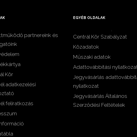
AK
EGYÉB OLDALAK
tműködő partnereink és
Centrál Kör Szabályzat
gatóink
Közadatok
védelem
Műszaki adatok
ékkártya
Adattovábbítási nyilatkoza
ál Kör
Jegyvásárlás adattovábbít
vél adatkezelési
nyilatkozat
oztató
Jegyvásárlás Általános
él feliratkozás
Szerződési Feltételek
esszum
nformáció
tábla