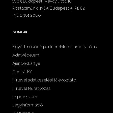
1065 Budapest, Révay utca 18.
Postacímünk: 1365 Budapest 5. Pf. 82.
+36 1 301 2060
OLDALAK
Együttműködő partnereink és támogatóink
Adatvédelem
Ajándékkártya
Centrál Kör
Hírlevél adatkezelési tájékoztató
Hírlevél feliratkozás
Impresszum
Jegyinformáció