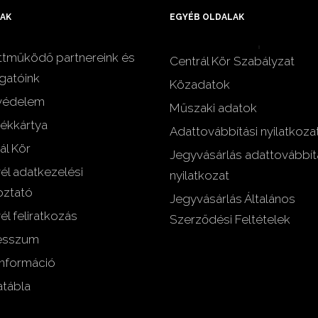
AK
EGYÉB OLDALAK
tműködő partnereink és
Centrál Kör Szabályzat
gatóink
Közadatok
védelem
Műszaki adatok
ékkártya
Adattovábbítási nyilatkoza
ál Kör
Jegyvásárlás adattovábbít
vél adatkezelési
nyilatkozat
oztató
Jegyvásárlás Általános
él feliratkozás
Szerződési Feltételek
esszum
nformáció
tábla