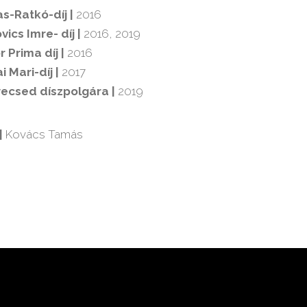
s-Ratkó-díj |
2016
vics Imre- díj |
2016, 2019
r Prima díj |
2016
i Mari-díj |
2017
ecsed díszpolgára |
2019
|
Kovács Tamás