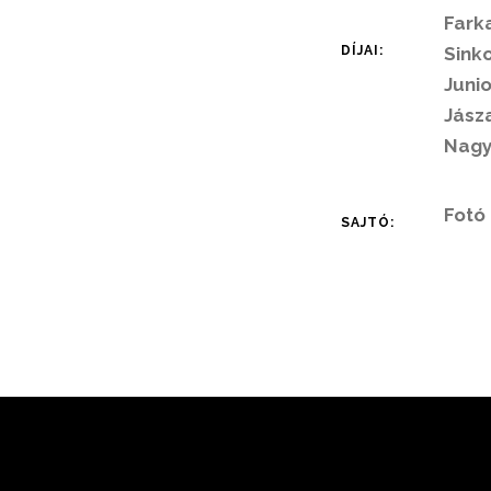
Farka
DÍJAI:
Sinko
Junio
Jásza
Nagy
Fotó 
SAJTÓ: