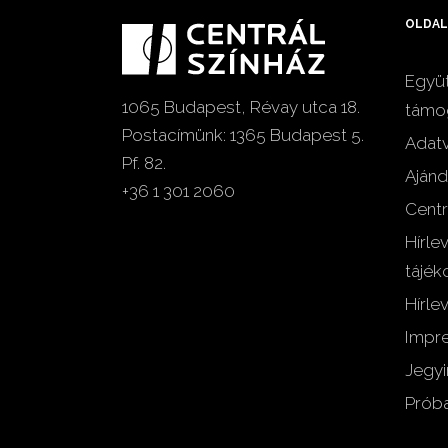
OLDAL
Együt
1065 Budapest, Révay utca 18.
támo
Postacímünk: 1365 Budapest 5.
Adat
Pf. 82.
Ajánd
+36 1 301 2060
Centr
Hírle
tájék
Hírlev
Impr
Jegyi
Próba