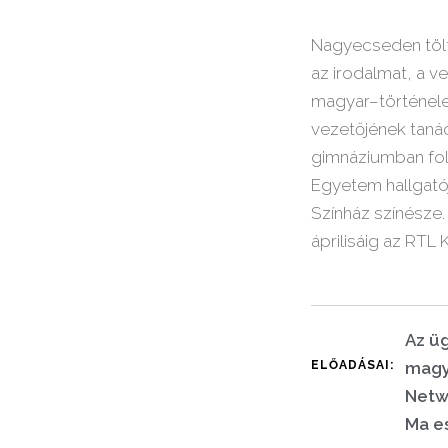
Nagyecseden tölt
az irodalmat, a 
magyar–történelem
vezetőjének taná
gimnáziumban fol
Egyetem hallgatój
Színház színésze.
áprilisáig az RT
Az ü
ELŐADÁSAI:
magy
Netw
Ma e