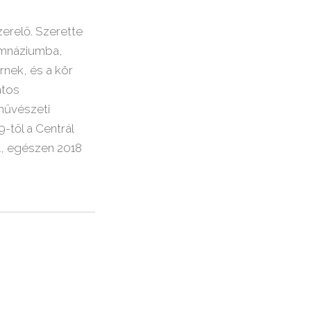
erelő. Szerette
Gimnáziumba,
rnek, és a kör
atos
művészeti
-től a Centrál
ól, egészen 2018