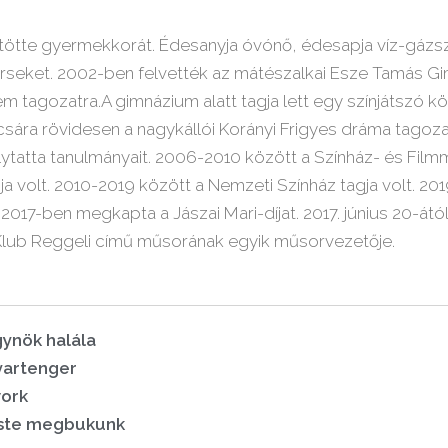
ötte gyermekkorát. Édesanyja óvónő, édesapja víz-gázsz
verseket. 2002-ben felvették az mátészalkai Esze Tamás 
 tagozatra.A gimnázium alatt tagja lett egy színjátszó kö
csára rövidesen a nagykállói Korányi Frigyes dráma tagoz
ytatta tanulmányait. 2006-2010 között a Színház- és Film
a volt. 2010-2019 között a Nemzeti Színház tagja volt. 2019
 2017-ben megkapta a Jászai Mari-díjat. 2017. június 20-át
L Klub Reggeli című műsorának egyik műsorvezetője.
gynök halála
artenger
ork
ste megbukunk