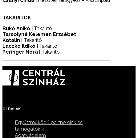
Csányi Cintia |
Nézőtéri felügyelő – Kisszínpad
TAKARÍTÓK
Bukó Anikó
|
Takarító
Tarsolyné Kelemen Erzsébet
Katalin
|
Takarító
Laczkó Ildikó |
Takarító
Peringer Nóra |
Takarító
1065 Budapest,
Révay utca 18.
Postacímünk:
1365 Budapest 5. Pf. 82.
+36 1 301 2060
OLDALAK
Együttműködő partnereink és
támogatóink
Adatvédelem