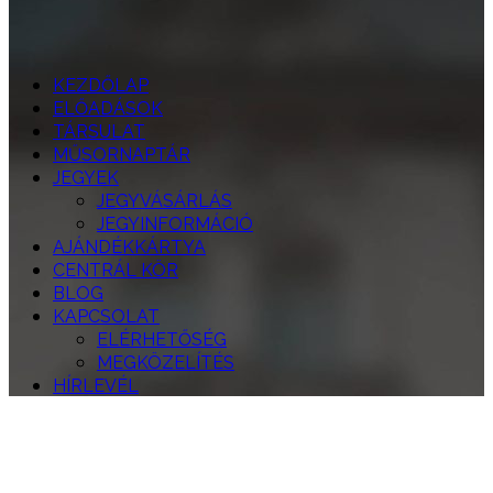
KEZDŐLAP
ELŐADÁSOK
TÁRSULAT
MŰSORNAPTÁR
JEGYEK
JEGYVÁSÁRLÁS
JEGYINFORMÁCIÓ
AJÁNDÉKKÁRTYA
CENTRÁL KÖR
BLOG
KAPCSOLAT
ELÉRHETŐSÉG
MEGKÖZELÍTÉS
HÍRLEVÉL