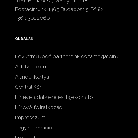
1065 Budapest, Révay utca 18.
Postacímünk: 1365 Budapest 5. Pf. 82.
+36 1 301 2060
OLDALAK
Együttműködő partnereink és támogatóink
Adatvédelem
Ajándékkártya
Centrál Kör
Hírlevél adatkezelési tájékoztató
Hírlevél feliratkozás
Impresszum
Jegyinformáció
Próbatábla