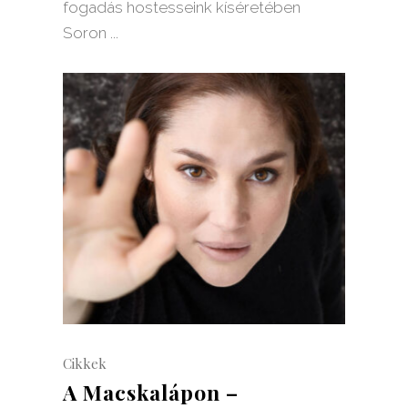
fogadás hostesseink kíséretében
Soron
Cikkek
A Macskalápon –