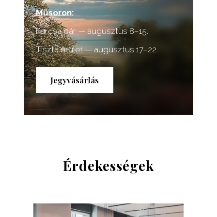
Műsoron:
Furcsa pár — augusztus 8–15.
Tiszta őrület — augusztus 17–22.
Jegyvásárlás
Érdekességek