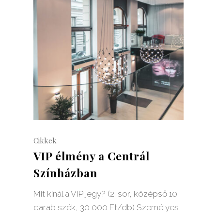
Cikkek
VIP élmény a Centrál
Színházban
Mit kínál a VIP jegy? (2. sor, középső 10
darab szék, 30 000 Ft/db) Személyes