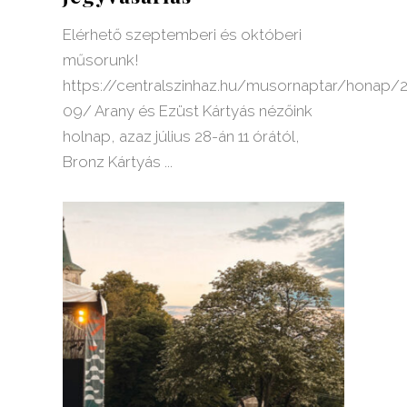
Elérhető szeptemberi és októberi
műsorunk!
https://centralszinhaz.hu/musornaptar/honap/
09/ Arany és Ezüst Kártyás nézőink
holnap, azaz július 28-án 11 órától,
Bronz Kártyás