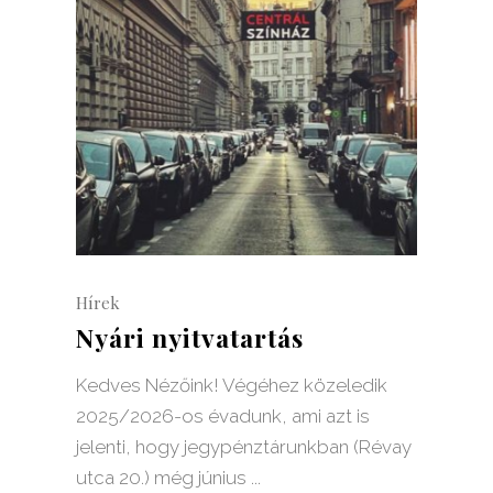
Hírek
Nyári nyitvatartás
Kedves Nézőink! Végéhez közeledik
2025/2026-os évadunk, ami azt is
jelenti, hogy jegypénztárunkban (Révay
utca 20.) még június