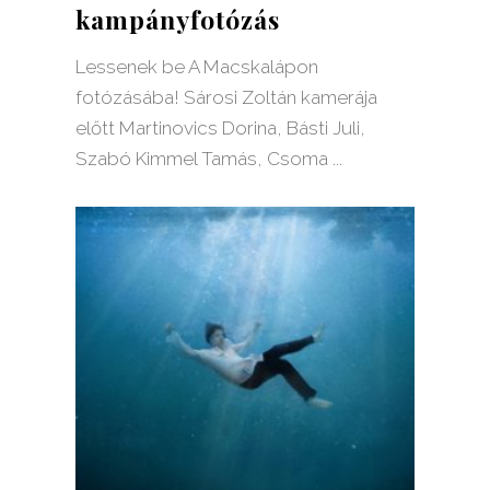
kampányfotózás
Lessenek be A Macskalápon
fotózásába! Sárosi Zoltán kamerája
előtt Martinovics Dorina, Básti Juli,
Szabó Kimmel Tamás, Csoma