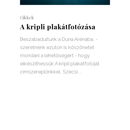
Cikkek
A kripli plakátfotózása
Beszabadultunk a Duna Arénaba, -
szeretnénk ezúton is köszönetet
mondani a lehetőségért - hogy
elkészíthessük A kripli plakátfotóját
címszereplőnkkel, Szécsi