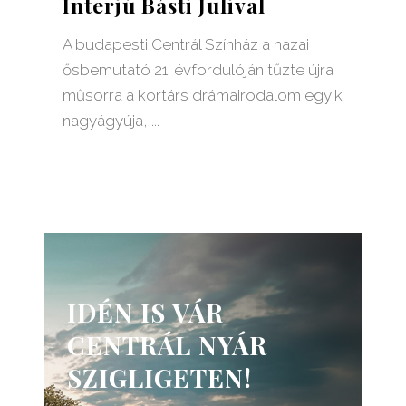
Interjú Básti Julival
A budapesti Centrál Színház a hazai
ősbemutató 21. évfordulóján tűzte újra
műsorra a kortárs drámairodalom egyik
nagyágyúja,
IDÉN IS VÁR
CENTRÁL NYÁR
SZIGLIGETEN!