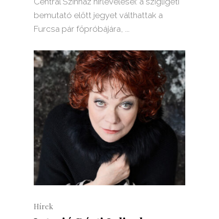
Centrál Színház hírlevelesei: a szigligeti
bemutató előtt jegyet válthattak a
Furcsa pár főpróbájára,
Hírek