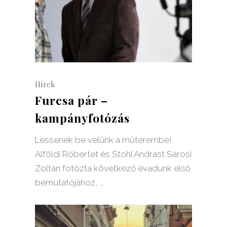
Hírek
Furcsa pár –
kampányfotózás
Lessenek be velünk a műterembe!
Alföldi Róbertet és Stohl Andrást Sárosi
Zoltán fotózta következő évadunk első
bemutatójához,